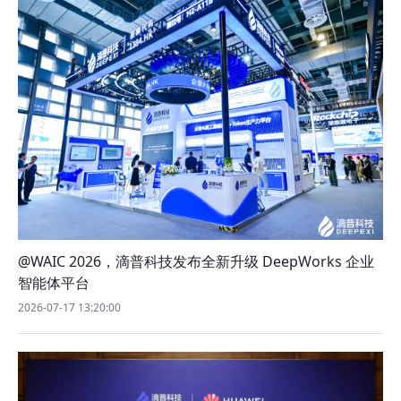
@WAIC 2026，滴普科技发布全新升级 DeepWorks 企业
智能体平台
2026-07-17 13:20:00