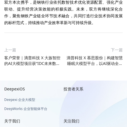
双方本次携手，是钢铁行业依托数智技术优化资源配置、强化产业
联动、提升经营决策效能的积极实践。未来，双方将继续深化合
作，聚焦钢铁产业链全环节技术融合，共同打造行业技术协同发展
的标杆范式，持续推动产业效率革新与可持续升级。
上一篇
下一篇
客户荣誉｜滴普科技 X 大族智控
滴普科技 X 慕思股份｜构建智慧
的AI大模型项目获“IDC未来数字
睡眠大模型平台，以AI驱动全民
工业领航者大奖”
睡眠健康进入 “精准化” 时代
DeepexiOS
投资者关系
Deepexi 企业大模型
DeepWorks 企业智能体平台
关于我们
关注我们