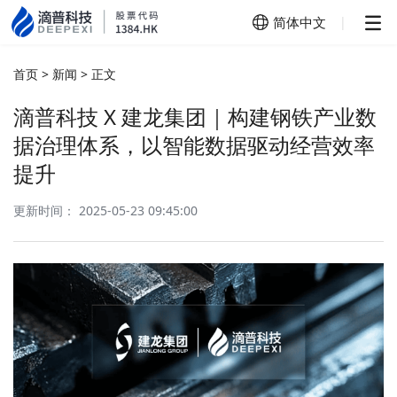
简体中文
|
简体中文
首页
>
新闻
>
正文
English
滴普科技 X 建龙集团｜构建钢铁产业数
据治理体系，以智能数据驱动经营效率
提升
更新时间： 2025-05-23 09:45:00