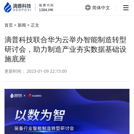
简体中文
|
简体中文
首页
>
新闻
>
正文
English
滴普科技联合华为云举办智能制造转型
研讨会，助力制造产业夯实数据基础设
施底座
更新时间： 2023-01-09 22:15:00