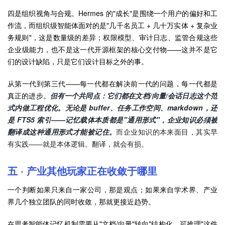
四是组织视角与合规。Hermes 的"成长"是围绕一个用户的偏好和工
作流，而组织级智能体面对的是"几千名员工 + 几十万实体 + 复杂业
务规则"，这是数量级的差异；权限模型、审计日志、监管合规这些
企业级能力，也不是这一代开源框架的核心交付物——这并不是它
们的设计缺陷，只是它们设计目标之外的事。
从第一代到第三代——每一代都在解决前一代的问题，每一代都是
真正的进步。
但有一个共同点：它们都在文档/向量/会话日志这个范
式内做工程优化。无论是 buffer、任务工作空间、markdown，还
是 FTS5 索引——记忆载体本质都是"通用形式"，企业知识必须被
翻译成这种通用形式才能被记住。
而企业知识的本来面目，其实早
有实践——就是本体逻辑。翻译，就会有损。
五 · 产业其他玩家正在收敛于哪里
一个判断如果只来自一家公司，那是观点；如果来自学术界、产业
界几个独立团队的同时收敛，那就更接近趋势。
在思考智能体记忆机制需要从"文档/向量"转向"结构化、可推理"这件