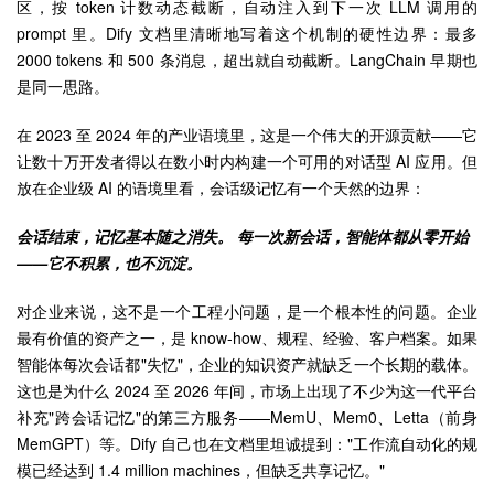
区，按 token 计数动态截断，自动注入到下一次 LLM 调用的
prompt 里。Dify 文档里清晰地写着这个机制的硬性边界：最多
2000 tokens 和 500 条消息，超出就自动截断。LangChain 早期也
是同一思路。
在 2023 至 2024 年的产业语境里，这是一个伟大的开源贡献——它
让数十万开发者得以在数小时内构建一个可用的对话型 AI 应用。但
放在企业级 AI 的语境里看，会话级记忆有一个天然的边界：
会话结束，记忆基本随之消失。 每一次新会话，智能体都从零开始
——它不积累，也不沉淀。
对企业来说，这不是一个工程小问题，是一个根本性的问题。企业
最有价值的资产之一，是 know-how、规程、经验、客户档案。如果
智能体每次会话都"失忆"，企业的知识资产就缺乏一个长期的载体。
这也是为什么 2024 至 2026 年间，市场上出现了不少为这一代平台
补充"跨会话记忆"的第三方服务——MemU、Mem0、Letta（前身
MemGPT）等。Dify 自己也在文档里坦诚提到："工作流自动化的规
模已经达到 1.4 million machines，但缺乏共享记忆。"