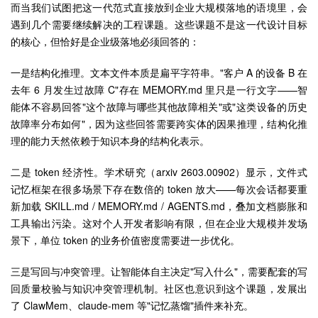
而当我们试图把这一代范式直接放到企业大规模落地的语境里，会
遇到几个需要继续解决的工程课题。这些课题不是这一代设计目标
的核心，但恰好是企业级落地必须回答的：
一是结构化推理。文本文件本质是扁平字符串。"客户 A 的设备 B 在
去年 6 月发生过故障 C"存在 MEMORY.md 里只是一行文字——智
能体不容易回答"这个故障与哪些其他故障相关"或"这类设备的历史
故障率分布如何"，因为这些回答需要跨实体的因果推理，结构化推
理的能力天然依赖于知识本身的结构化表示。
二是 token 经济性。学术研究（arxiv 2603.00902）显示，文件式
记忆框架在很多场景下存在数倍的 token 放大——每次会话都要重
新加载 SKILL.md / MEMORY.md / AGENTS.md，叠加文档膨胀和
工具输出污染。这对个人开发者影响有限，但在企业大规模并发场
景下，单位 token 的业务价值密度需要进一步优化。
三是写回与冲突管理。让智能体自主决定"写入什么"，需要配套的写
回质量校验与知识冲突管理机制。社区也意识到这个课题，发展出
了 ClawMem、claude-mem 等"记忆蒸馏"插件来补充。