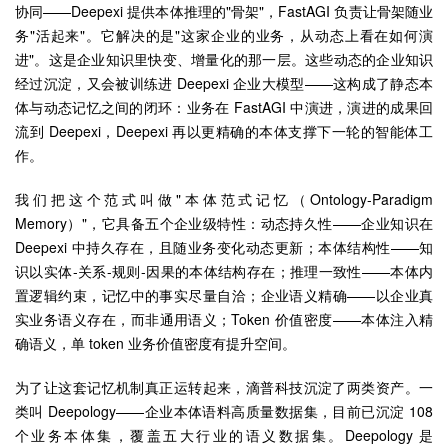
协同——Deepexi 提供本体推理的"骨架"，FastAGI 负责让骨架随业
务"活起来"。它解决的是"这家企业的业务，从动态上看在如何演
进"。这是企业知识里快变、增量化的那一层。这些动态的企业知识
经过沉淀，又会被训练进 Deepexi 企业大模型——这构成了静态本
体与动态记忆之间的闭环：业务在 FastAGI 中演进，演进的成果回
流到 Deepexi，Deepexi 再以更精确的本体支撑下一轮的智能体工
作。
我们把这个范式叫做"本体范式记忆（Ontology-Paradigm
Memory）"，它具备五个企业级特性：动态持久性——企业知识在
Deepexi 中持久存在，且随业务变化动态更新；本体结构性——知
识以实体-关系-规则-因果的本体结构存在；推理一致性——本体内
置逻辑约束，记忆中的事实尽量自洽；企业语义精确——以企业真
实业务语义存在，而非通用语义；Token 价值密度——本体注入精
确语义，单 token 业务价值密度有提升空间。
为了让这套记忆机制真正运转起来，滴普科技沉淀了两类资产。一
类叫 Deepology——企业本体语料高质量数据集，目前已沉淀 108
个业务本体集，覆盖五大行业的语义数据集。Deepology 是