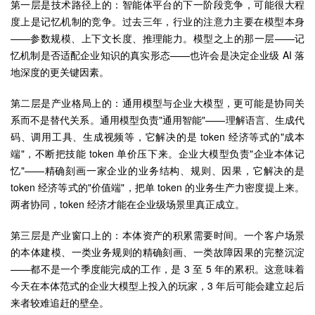
第一层是技术路径上的：智能体平台的下一阶段竞争，可能很大程
度上是记忆机制的竞争。过去三年，行业的注意力主要在模型本身
——参数规模、上下文长度、推理能力。模型之上的那一层——记
忆机制是否适配企业知识的真实形态——也许会是决定企业级 AI 落
地深度的更关键因素。
第二层是产业格局上的：通用模型与企业大模型，更可能是协同关
系而不是替代关系。通用模型负责"通用智能"——理解语言、生成代
码、调用工具、生成视频等，它解决的是 token 经济等式的"成本
端"，不断把技能 token 单价压下来。企业大模型负责"企业本体记
忆"——精确刻画一家企业的业务结构、规则、因果，它解决的是
token 经济等式的"价值端"，把单 token 的业务生产力密度提上来。
两者协同，token 经济才能在企业级场景里真正成立。
第三层是产业窗口上的：本体资产的积累需要时间。一个客户场景
的本体建模、一类业务规则的精确刻画、一类故障因果的完整沉淀
——都不是一个季度能完成的工作，是 3 至 5 年的累积。这意味着
今天在本体范式的企业大模型上投入的玩家，3 年后可能会建立起后
来者较难追赶的壁垒。