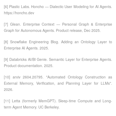
[6] Plastic Labs. Honcho — Dialectic User Modeling for AI Agents.
https://honcho.dev
[7] Glean. Enterprise Context — Personal Graph & Enterprise
Graph for Autonomous Agents. Product release, Dec 2025.
[8] Snowflake Engineering Blog. Adding an Ontology Layer to
Enterprise AI Agents. 2025.
[9] Databricks AI/BI Genie. Semantic Layer for Enterprise Agents.
Product documentation. 2025.
[10] arxiv 2604.20795. "Automated Ontology Construction as
External Memory, Verification, and Planning Layer for LLMs".
2026.
[11] Letta (formerly MemGPT). Sleep-time Compute and Long-
term Agent Memory. UC Berkeley.