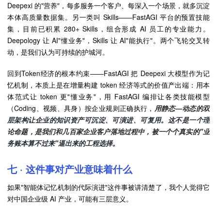
Deepexi 的"营养"，每多服务一个客户、每深入一个场景，就多沉淀
本体高质量数据集。另一类叫 Skills——FastAGI 平台的预置技能
集，目前已积累 280+ Skills，组合形成 AI 员工的专业能力。
Deepology 让 AI"懂业务"，Skills 让 AI"能执行"。两个飞轮交叉转
动，是我们认为可持续的护城河。
回到Token经济的根本约束——FastAGI 把 Deepexi 大模型作为记
忆机制，本质上是在增量构建 token 经济等式的价值产出端：用本
体范式让 token 更"懂业务"，用 FastAGI 编排让各类技能模型
（Coding、视频、具身）按企业规则正确执行，
用静态—动态的双
层架构让企业的知识资产可沉淀、可演进、可复用。这不是一个理
论命题，是我们和几百家企业客户落地过程中，被一个个真实的"业
务账本算不过来"逼出来的工程选择。
七 · 这件事对产业意味着什么
如果"智能体记忆机制的代际演进"这件事被讲清楚了，我个人觉得它
对中国企业级 AI 产业，可能有三层意义。