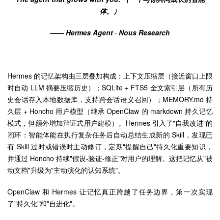
体。）
—— Hermes Agent · Nous Research
Hermes 的记忆架构由三层叠加构成：上下文压缩层（接近窗口上限
时自动 LLM 摘要压缩历史）；SQLite + FTS5 全文索引层（所有历
史会话存入本地数据库，支持跨会话语义召回）；MEMORY.md 持
久层 + Honcho 用户模型（继承 OpenClaw 的 markdown 持久记忆
模式，但额外增加辩证式用户建模）。Hermes 引入了"自我改进"的
闭环：智能体能在执行复杂任务后自动总结生成新的 Skill，发现已
有 Skill 过时或错误时主动修订，定期"提醒自己"持久化重要知识，
并通过 Honcho 持续"假设-验证-修正"对用户的理解。这把记忆从"被
动文档"升级为"主动演化的认知系统"。
OpenClaw 和 Hermes 让记忆真正跨越了任务边界，第一次实现
了"持久化"和"自进化"。