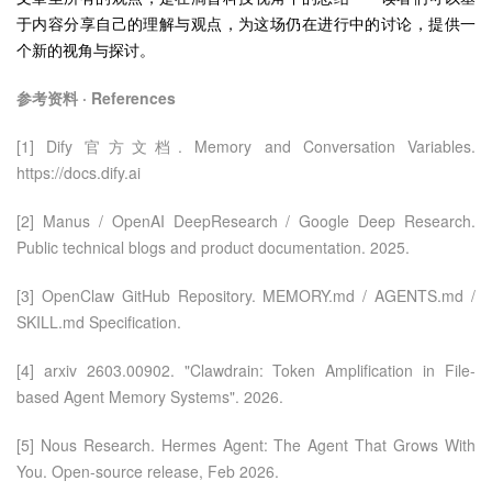
于内容分享自己的理解与观点，为这场仍在进行中的讨论，提供一
个新的视角与探讨。
参考资料 · References
[1] Dify 官方文档. Memory and Conversation Variables.
https://docs.dify.ai
[2] Manus / OpenAI DeepResearch / Google Deep Research.
Public technical blogs and product documentation. 2025.
[3] OpenClaw GitHub Repository. MEMORY.md / AGENTS.md /
SKILL.md Specification.
[4] arxiv 2603.00902. "Clawdrain: Token Amplification in File-
based Agent Memory Systems". 2026.
[5] Nous Research. Hermes Agent: The Agent That Grows With
You. Open-source release, Feb 2026.