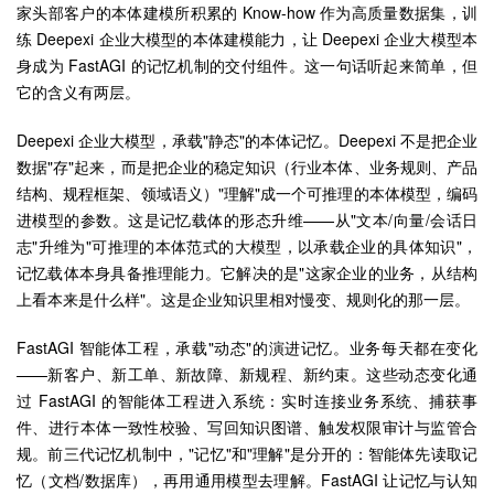
家头部客户的本体建模所积累的 Know-how 作为高质量数据集，训
练 Deepexi 企业大模型的本体建模能力，让 Deepexi 企业大模型本
身成为 FastAGI 的记忆机制的交付组件。这一句话听起来简单，但
它的含义有两层。
Deepexi 企业大模型，承载"静态"的本体记忆。Deepexi 不是把企业
数据"存"起来，而是把企业的稳定知识（行业本体、业务规则、产品
结构、规程框架、领域语义）"理解"成一个可推理的本体模型，编码
进模型的参数。这是记忆载体的形态升维——从"文本/向量/会话日
志"升维为"可推理的本体范式的大模型，以承载企业的具体知识"，
记忆载体本身具备推理能力。它解决的是"这家企业的业务，从结构
上看本来是什么样"。这是企业知识里相对慢变、规则化的那一层。
FastAGI 智能体工程，承载"动态"的演进记忆。业务每天都在变化
——新客户、新工单、新故障、新规程、新约束。这些动态变化通
过 FastAGI 的智能体工程进入系统：实时连接业务系统、捕获事
件、进行本体一致性校验、写回知识图谱、触发权限审计与监管合
规。前三代记忆机制中，"记忆"和"理解"是分开的：智能体先读取记
忆（文档/数据库），再用通用模型去理解。FastAGI 让记忆与认知