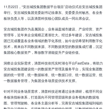
11月22日，“安吉城投集团数据平台项目”启动仪式在安吉城投集团
举行。安吉城投集团党委副书记徐康东、党委委员何敏杰、各业务
板块负责人等，以及滴普科技核心团队成员一同出席会议。
安吉城投集团作为县属国企，业务涵盖城市建设、产业经营、资产
管理等，近年来企业规模正逐渐壮大。经过多年建设，安吉城投集
团已完成覆盖各业务领域的数字化系统，如今迫切希望利用数字化
技术，将来自不同数据来源、不同数据类型的数据集成打通，沉淀
集团核心数据资产，释放数字潜能提升产业链价值。
洞察企业实际需求，滴普科技依托实时湖仓平台FastData，将助力
安吉城投集团建设统一的数据资产管理及服务平台，实现全集团数
据的统一管理，统一数据标准、统一数据口径、统一数据运营、统
一数据服务管理，为集团业务场景提供技术支撑。
针对不同业务场景需求，滴普科技还将通过业务调研，梳理不同业
务板块指标体系，打造面向不同管理层级和多业务视角的数据地
图、管理驾驶舱、各业务主题分析等，完善安吉城投集团端到端的
数字化运营能力，实现集团业务的精细化管理，以数据赋能业务价