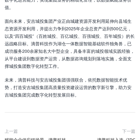
值。
面向未来，安吉城投集团产业正由城建资源开发利用延伸向县域生
态资源开发利用，并提出力争到2025年企业总资产达到500亿元，
以及“四百城投”（百姓城投、百亿城投、百强城投、百年城投）的长
远战略目标。滴普科技作为湖仓一体数据智能基础软件独角兽，已
成功服务200余家知名大中型企业，具备丰富的城投领域实践经验，
从平台建设到数据资产运营，从数据咨询规划到落地实施，全面支
撑城投集团数字化转型工作。
未来，滴普科技与安吉城投集团强强联合，依托数据智能技术优
势，打造安吉城投集团高质量投资建设运营的数字新引擎，助力安
吉城投集团完成数字化转型发展目标。
上一篇
下一篇
赋能企业供应链场景，滴普科技
滴普科技入选《IDC