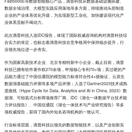
Fast5000E等数据智能核心产品，滴普科技从数据基础设施搭建、
数据全域治理、大模型实践应用落地等多方面，持续推动头部制造
企业的产业体系优化升级，为实现新型工业化、加快建设现代化产
业体系贡献不竭动力。
此次滴普科技入选IDC报告，体现了国际权威咨询机构对滴普科技综
合实力的肯定，也标志着滴普科技在竞争格局中保持稳步提升，行
业领先地位进一步夯实。
作为国家高新技术企业、北京专精特新中小企业，截止目前，滴普
科技已拥有软件著作权270余项，申报核心专利70+项；其过硬的产
品能力通过了中国信通院的模型能力标准符合性4+级验证、云原生
数据湖基础能力评测等多项产品评测；入选了Gartner2023技术成熟
度曲线《Hype Cycle for Data, Analytics and AI in China, 2023》数
据湖、可组装式分析两项推荐厂商、IDC《湖仓一体数据平台技术能
力评估报告》、中国信通院《湖仓一体技术与产业研究报告》等多
项权威报告，获得了国内外知名咨询机构的一致认可。
行业标准层面，滴普科技以领先的数据智能技术，以及产业创新实
践落地的丰富经验，参编了中国信通院《大规模预训练模型技术和